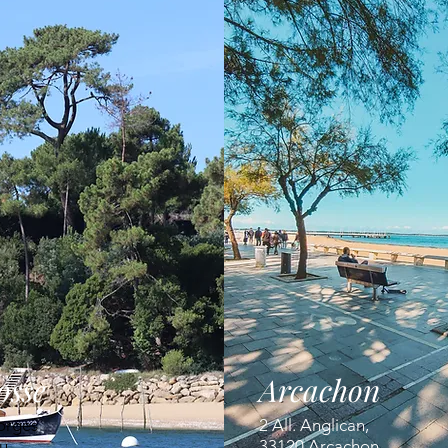
osse
Arcachon
orges
2 All. Anglican,
u
33120 Arcachon