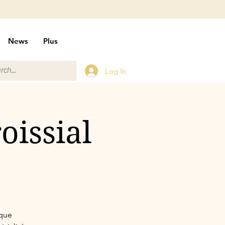
News
Plus
Log In
oissial
aque