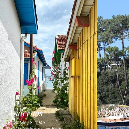
Biscar
Andernos
175 Av. Ge
Pl. of May 8, 1945
Clemencea
33510 Andernos-les-Bains