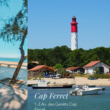
Cap Ferret
1-3 Av. des Genêts Cap
Ferret