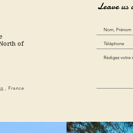
Leave us 
e
North of
on
, France