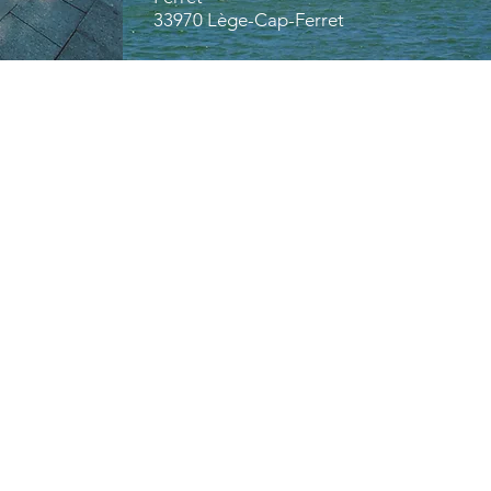
33970 Lège-Cap-Ferret