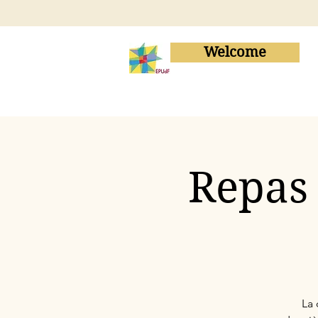
Welcome
Repas 
La 