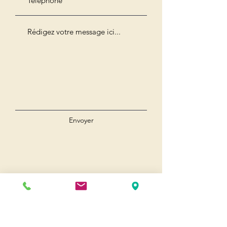
Envoyer
Andernos
Pl. of May 8, 1945
33510 Andernos-les-Bains