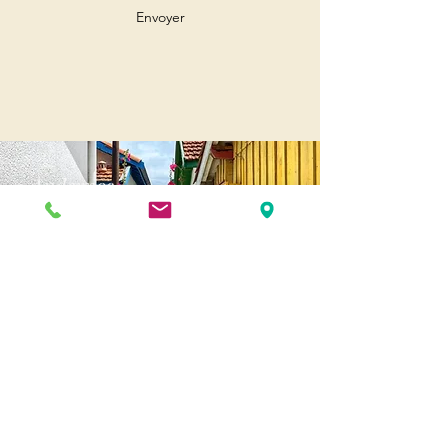
Envoyer
Andernos
Pl. of May 8, 1945
33510 Andernos-les-Bains
Cap Ferret
1-3 Av. des Genêts Cap Ferret
33970 Lège-Cap-Ferret
Biscarosse