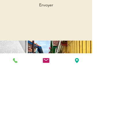
Envoyer
Andernos
Pl. of May 8, 1945
33510 Andernos-les-Bains
Cap Ferret
1-3 Av. des Genêts Cap Ferret
33970 Lège-Cap-Ferret
Biscarosse