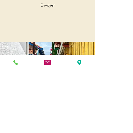
Envoyer
Andernos
Pl. of May 8, 1945
33510 Andernos-les-Bains
Cap Ferret
1-3 Av. des Genêts Cap Ferret
33970 Lège-Cap-Ferret
Biscarosse