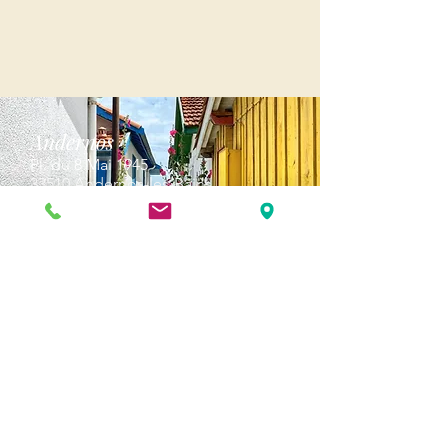
Andernos
Pl. du 8 Mai 1945
33510 Andernos-les-Bains
Cap Ferret
1-3 Av. des Genêts Cap Ferret
33970 Lège-Cap-Ferret
Biscarosse
289, avenue Alphonse Daudet