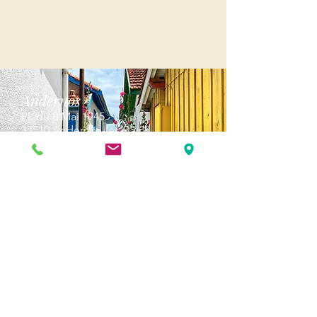
Andernos
Pl. du 8 Mai 1945
33510 Andernos-les-Bains
Cap Ferret
1-3 Av. des Genêts Cap Ferret
33970 Lège-Cap-Ferret
Biscarosse
289, avenue Alphonse Daudet