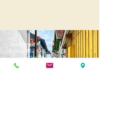
Andernos
Pl. du 8 Mai 1945
33510 Andernos-les-Bains
Cap Ferret
1-3 Av. des Genêts Cap Ferret
33970 Lège-Cap-Ferret
Biscarosse
289, avenue Alphonse Daudet