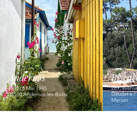
Biscar
Andernos
289, avenu
Pl. du 8 Mai 1945
Daudet à l
33510 Andernos-les-Bains
Marsan