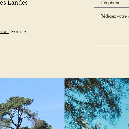
des Landes
chon
, France