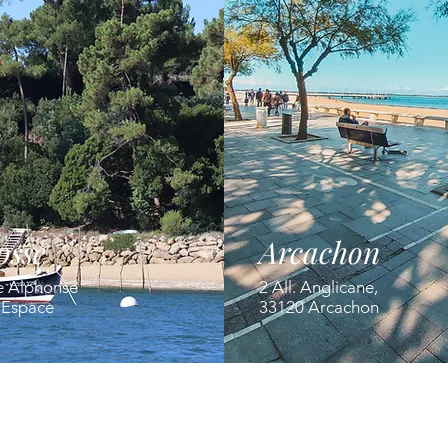
osse
Arcachon
e Alphonse
2 All. Anglicane,
' Espace
33120 Arcachon