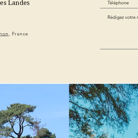
des Landes
chon
, France