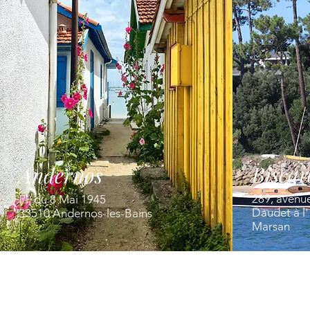
Biscar
Andernos
289, avenu
Pl. du 8 Mai 1945
Daudet à l
33510 Andernos-les-Bains
Marsan