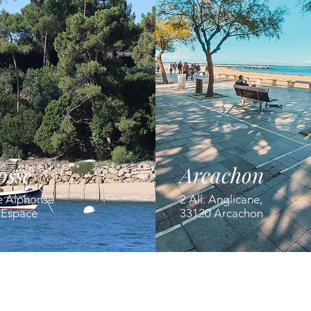
osse
Arcachon
e Alphonse
2 All. Anglicane,
' Espace
33120 Arcachon