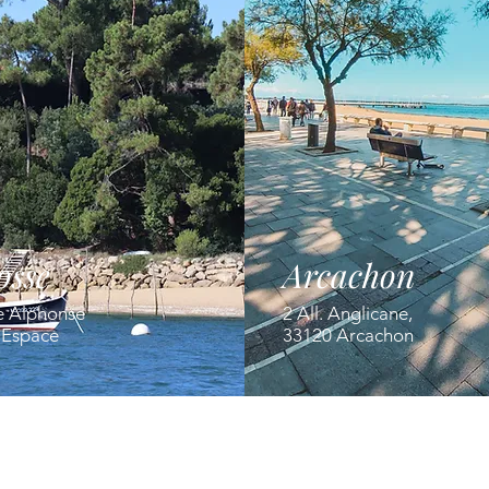
osse
Arcachon
e Alphonse
2 All. Anglicane,
' Espace
33120 Arcachon