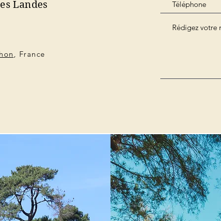
des Landes
chon
, France