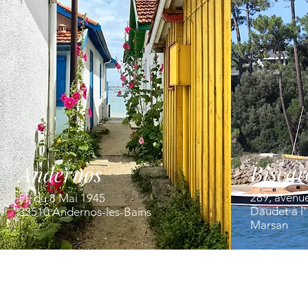
Biscar
Andernos
289, avenu
Pl. du 8 Mai 1945
Daudet à l
33510 Andernos-les-Bains
Marsan