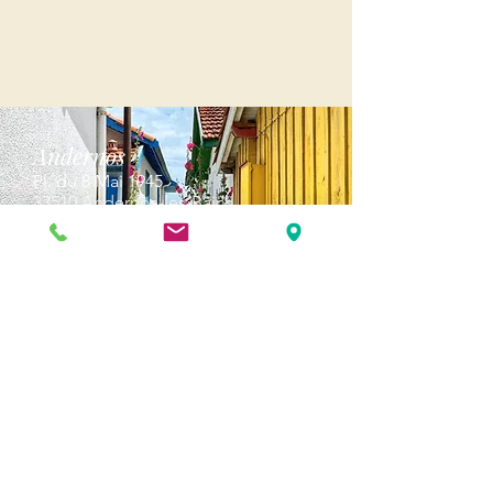
Andernos
Pl. du 8 Mai 1945
33510 Andernos-les-Bains
Cap Ferret
1-3 Av. des Genêts Cap Ferret
33970 Lège-Cap-Ferret
Biscarosse
289, avenue Alphonse Daudet