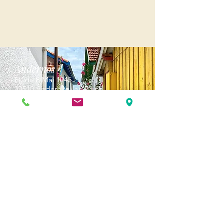
Andernos
Pl. du 8 Mai 1945
33510 Andernos-les-Bains
Cap Ferret
1-3 Av. des Genêts Cap Ferret
33970 Lège-Cap-Ferret
Biscarosse
289, avenue Alphonse Daudet