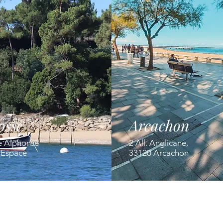
osse
Arcachon
e Alphonse
2 All. Anglicane,
' Espace
33120 Arcachon