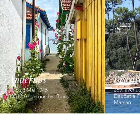
Biscar
Andernos
289, avenu
Pl. du 8 Mai 1945
Daudet à l
33510 Andernos-les-Bains
Marsan