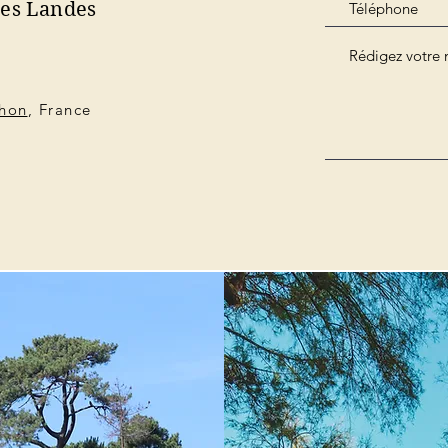
des Landes
chon
, France