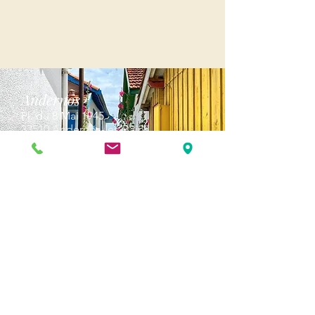
Andernos
Pl. du 8 Mai 1945
33510 Andernos-les-Bains
Cap Ferret
1-3 Av. des Genêts Cap Ferret
33970 Lège-Cap-Ferret
Biscarosse
289, avenue Alphonse Daudet