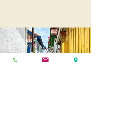
Andernos
Pl. du 8 Mai 1945
33510 Andernos-les-Bains
Cap Ferret
1-3 Av. des Genêts Cap Ferret
33970 Lège-Cap-Ferret
Biscarosse
289, avenue Alphonse Daudet