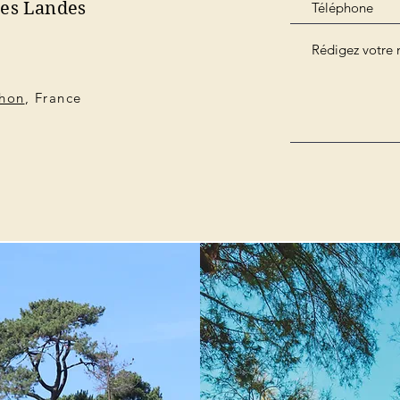
des Landes
chon
, France