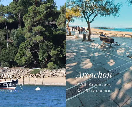
osse
Arcachon
e Alphonse
2 All. Anglicane,
' Espace
33120 Arcachon