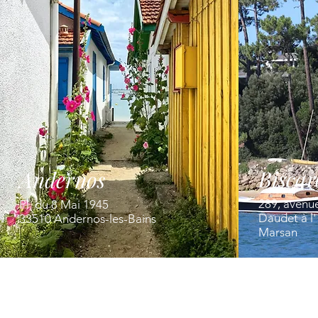
Biscar
Andernos
289, avenu
Pl. du 8 Mai 1945
Daudet à l
33510 Andernos-les-Bains
Marsan