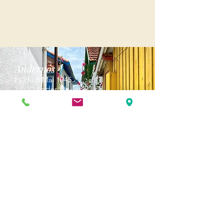
Andernos
Pl. du 8 Mai 1945
33510 Andernos-les-Bains
Cap Ferret
1-3 Av. des Genêts Cap Ferret
33970 Lège-Cap-Ferret
Biscarosse
289, avenue Alphonse Daudet