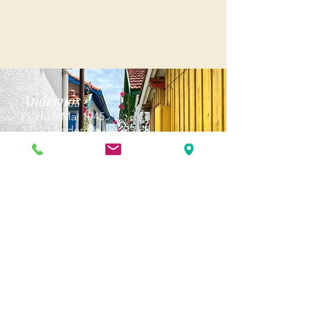
Andernos
Pl. du 8 Mai 1945
33510 Andernos-les-Bains
Cap Ferret
1-3 Av. des Genêts Cap Ferret
33970 Lège-Cap-Ferret
Biscarosse
289, avenue Alphonse Daudet