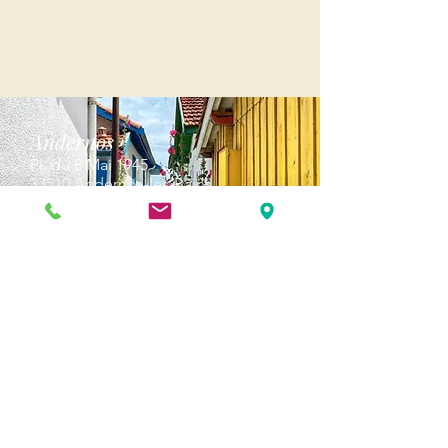
Andernos
Pl. du 8 Mai 1945
33510 Andernos-les-Bains
Cap Ferret
1-3 Av. des Genêts Cap Ferret
33970 Lège-Cap-Ferret
Biscarosse
289, avenue Alphonse Daudet