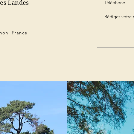
des Landes
chon
, France