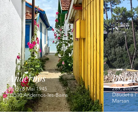
Biscar
Andernos
289, avenu
Pl. du 8 Mai 1945
Daudet à l
33510 Andernos-les-Bains
Marsan