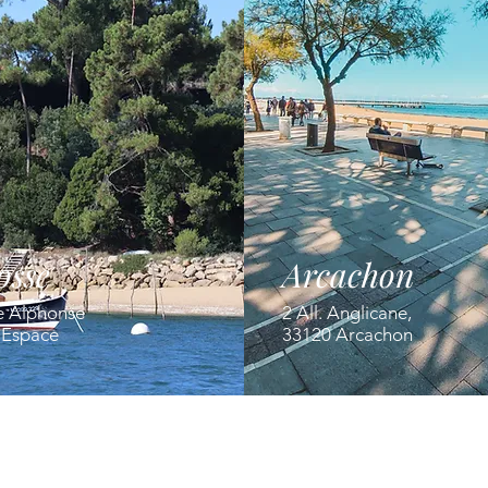
osse
Arcachon
e Alphonse
2 All. Anglicane,
' Espace
33120 Arcachon