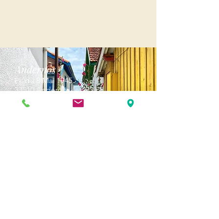
Andernos
Pl. du 8 Mai 1945
33510 Andernos-les-Bains
Cap Ferret
1-3 Av. des Genêts Cap Ferret
33970 Lège-Cap-Ferret
Biscarosse
289, avenue Alphonse Daudet