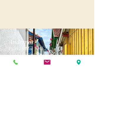
Andernos
Pl. du 8 Mai 1945
33510 Andernos-les-Bains
Cap Ferret
1-3 Av. des Genêts Cap Ferret
33970 Lège-Cap-Ferret
Biscarosse
289, avenue Alphonse Daudet