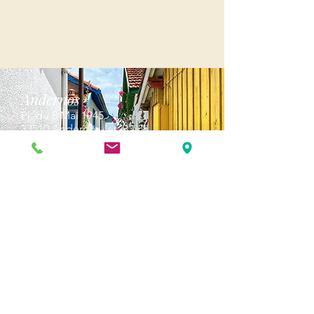
Andernos
Pl. du 8 Mai 1945
33510 Andernos-les-Bains
Cap Ferret
1-3 Av. des Genêts Cap Ferret
33970 Lège-Cap-Ferret
Biscarosse
289, avenue Alphonse Daudet