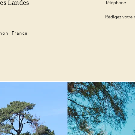
des Landes
chon
, France