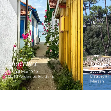
Biscar
Andernos
289, avenu
Pl. du 8 Mai 1945
Daudet à l
33510 Andernos-les-Bains
Marsan