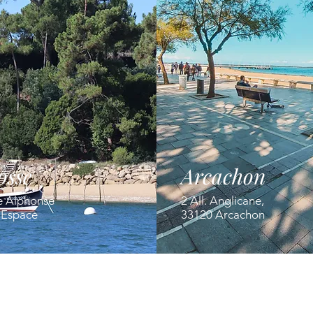
osse
Arcachon
e Alphonse
2 All. Anglicane,
' Espace
33120 Arcachon