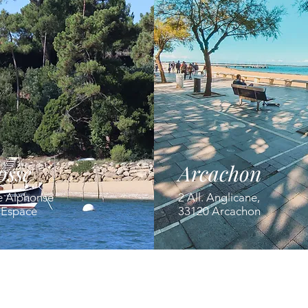
osse
Arcachon
e Alphonse
2 All. Anglicane,
' Espace
33120 Arcachon