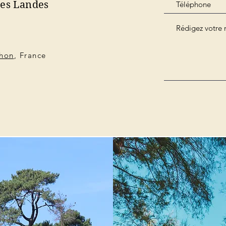
des Landes
chon
, France