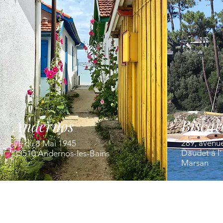
Biscar
Andernos
289, avenu
Pl. du 8 Mai 1945
Daudet à l
33510 Andernos-les-Bains
Marsan