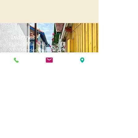
Andernos
Pl. du 8 Mai 1945
33510 Andernos-les-Bains
Cap Ferret
1-3 Av. des Genêts Cap Ferret
33970 Lège-Cap-Ferret
Biscarosse
289, avenue Alphonse Daudet
à l' Espace Marsan