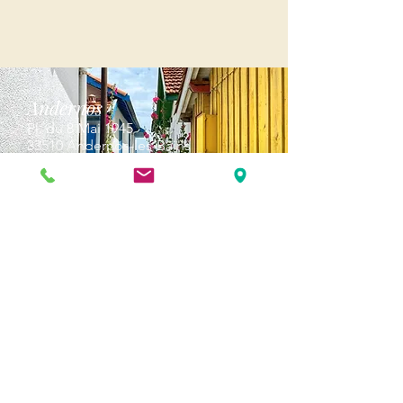
Andernos
Pl. du 8 Mai 1945
33510 Andernos-les-Bains
Cap Ferret
1-3 Av. des Genêts Cap Ferret
33970 Lège-Cap-Ferret
Biscarosse
289, avenue Alphonse Daudet
à l' Espace Marsan