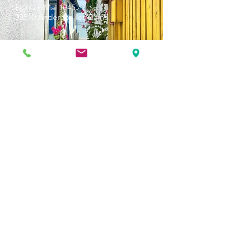
Pl. du 8 Mai 1945
33510 Andernos-les-Bains
Cap Ferret
1-3 Av. des Genêts Cap Ferret
33970 Lège-Cap-Ferret
Biscarosse
289, avenue Alphonse Daudet
à l' Espace Marsan
Arcachon
2 All. Anglicane,
33120 Arcachon