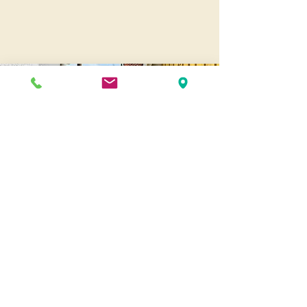
Andernos
Pl. du 8 Mai 1945
33510 Andernos-les-Bains
Cap Ferret
1-3 Av. des Genêts Cap Ferret
33970 Lège-Cap-Ferret
Biscarosse
289, avenue Alphonse Daudet