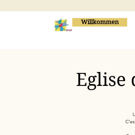
Willkommen
Eglise
U
C’es