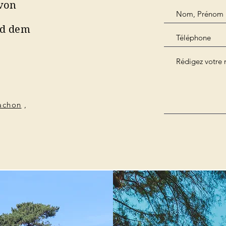
 von
nd dem
cachon
,