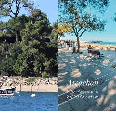
osse
Arcachon
e Alphonse
2 All. Anglicane,
' Espace
33120 Arcachon