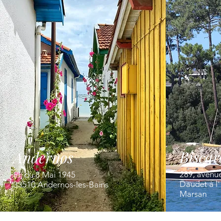
Biscar
Andernos
289, avenu
Pl. du 8 Mai 1945
Daudet à l
33510 Andernos-les-Bains
Marsan