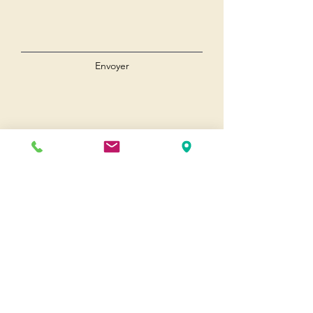
Envoyer
Andernos
Pl. du 8 Mai 1945
33510 Andernos-les-Bains
Cap Ferret
1-3 Av. des Genêts Cap Ferret