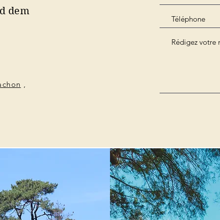
nd dem
cachon
,