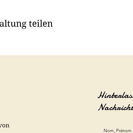
altung teilen
Hinterlas
Nachrich
 von