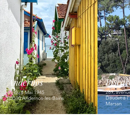
Biscar
Andernos
289, avenu
Pl. du 8 Mai 1945
Daudet à l
33510 Andernos-les-Bains
Marsan