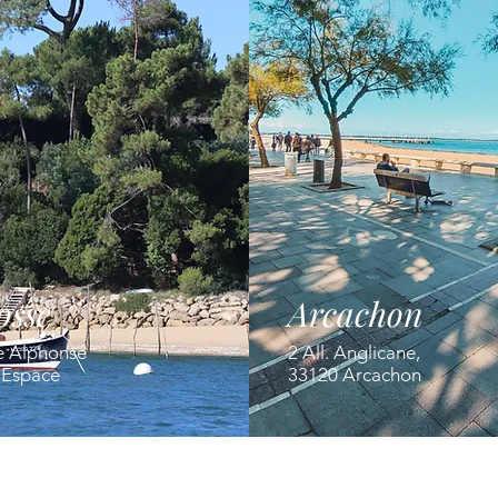
osse
Arcachon
e Alphonse
2 All. Anglicane,
' Espace
33120 Arcachon