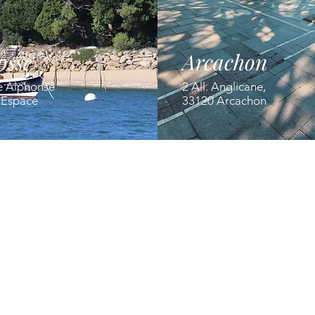
osse
Arcachon
e Alphonse
2 All. Anglicane,
' Espace
33120 Arcachon