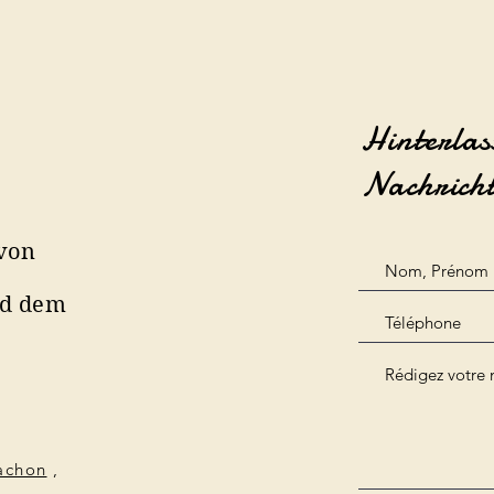
Hinterlas
Nachrich
 von
nd dem
cachon
,