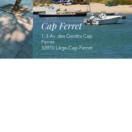
Cap Ferret
1-3 Av. des Genêts Cap
Ferret
33970 Lège-Cap-Ferret