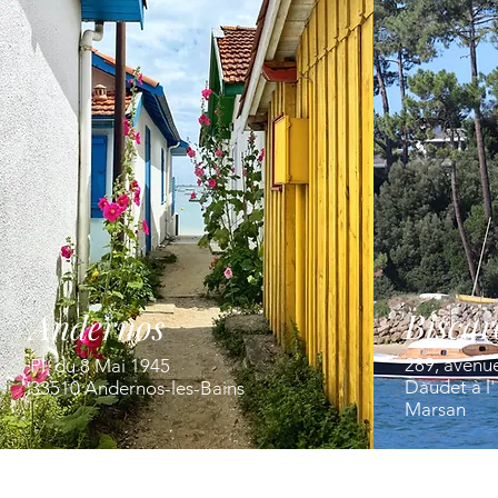
Biscar
Andernos
289, avenu
Pl. du 8 Mai 1945
Daudet à l
33510 Andernos-les-Bains
Marsan