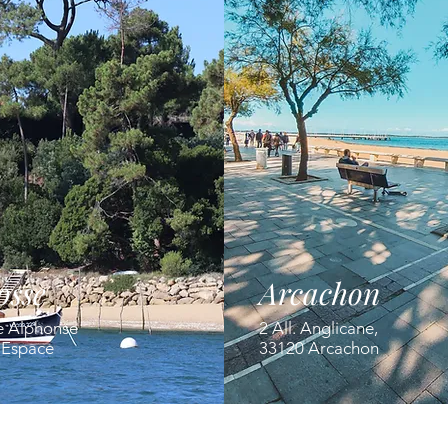
osse
Arcachon
e Alphonse
2 All. Anglicane,
' Espace
33120 Arcachon