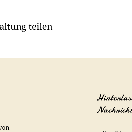
altung teilen
Hinterlas
Nachrich
 von