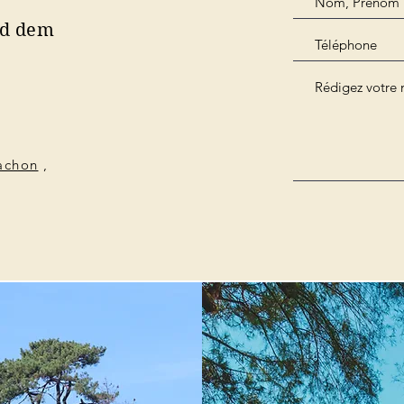
nd dem
cachon
,