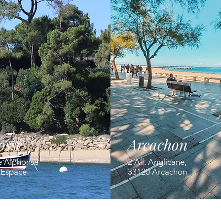
osse
Arcachon
e Alphonse
2 All. Anglicane,
' Espace
33120 Arcachon