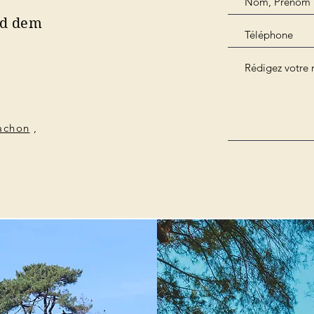
nd dem
cachon
,