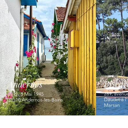
Biscar
Andernos
289, avenu
Pl. du 8 Mai 1945
Daudet à l
33510 Andernos-les-Bains
Marsan