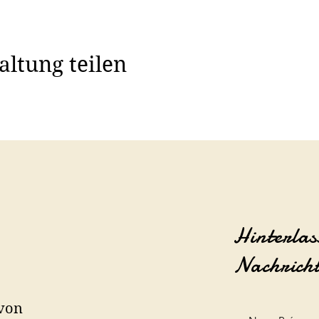
altung teilen
Hinterlas
Nachrich
 von