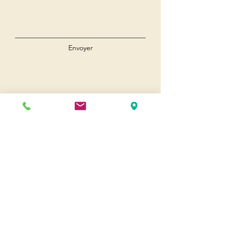
Envoyer
Andernos
Pl. du 8 Mai 1945
33510 Andernos-les-Bains
Cap Ferret
1-3 Av. des Genêts Cap Ferret