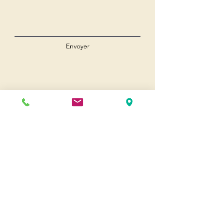
Envoyer
Andernos
Pl. du 8 Mai 1945
33510 Andernos-les-Bains
Cap Ferret
1-3 Av. des Genêts Cap Ferret