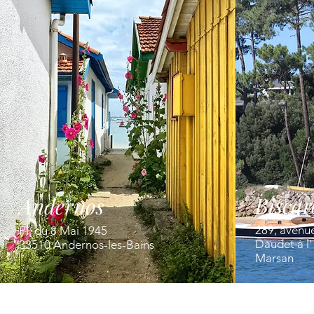
Biscar
Andernos
289, avenu
Pl. du 8 Mai 1945
Daudet à l
33510 Andernos-les-Bains
Marsan