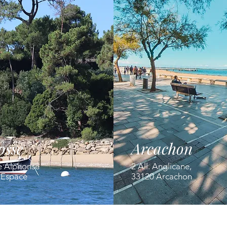
osse
Arcachon
e Alphonse
2 All. Anglicane,
' Espace
33120 Arcachon