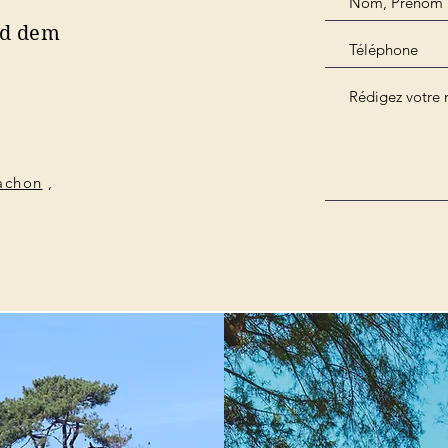
nd dem
cachon
,