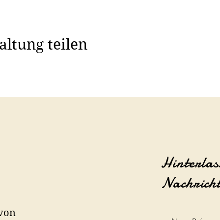
altung teilen
Hinterlas
Nachrich
 von