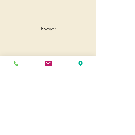
Envoyer
Andernos
Pl. du 8 Mai 1945
33510 Andernos-les-Bains
Cap Ferret
1-3 Av. des Genêts Cap Ferret