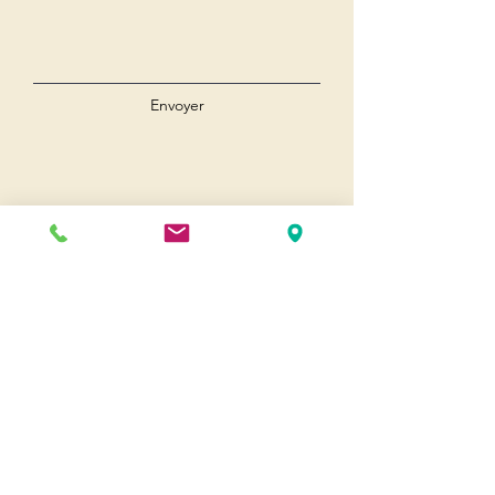
Envoyer
Andernos
Pl. du 8 Mai 1945
33510 Andernos-les-Bains
Cap Ferret
1-3 Av. des Genêts Cap Ferret