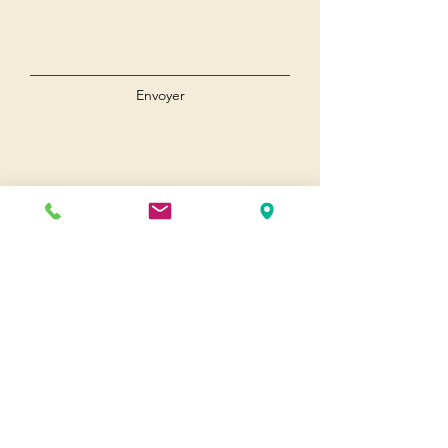
Envoyer
Andernos
Pl. du 8 Mai 1945
33510 Andernos-les-Bains
Cap Ferret
1-3 Av. des Genêts Cap Ferret