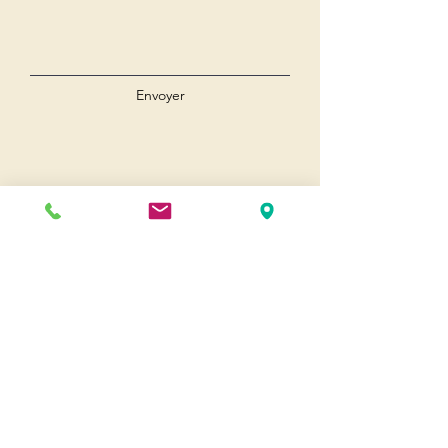
Envoyer
Andernos
Pl. du 8 Mai 1945
33510 Andernos-les-Bains
Cap Ferret
1-3 Av. des Genêts Cap Ferret