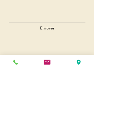
Envoyer
Andernos
Pl. du 8 Mai 1945
33510 Andernos-les-Bains
Cap Ferret
1-3 Av. des Genêts Cap Ferret