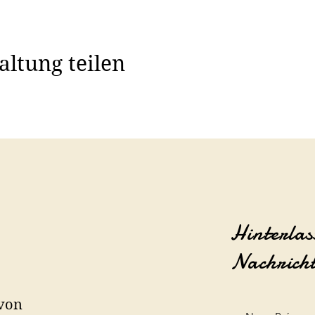
altung teilen
Hinterlas
Nachrich
 von