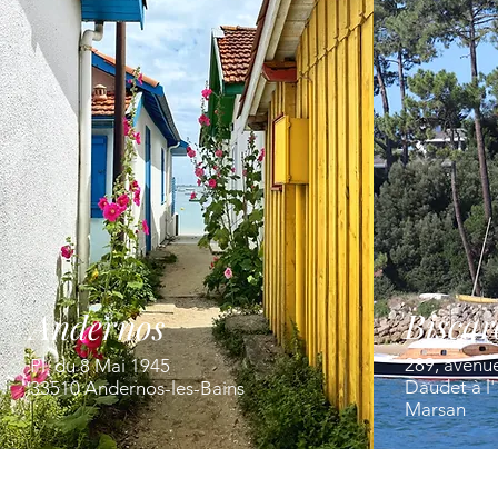
Biscar
Andernos
289, avenu
Pl. du 8 Mai 1945
Daudet à l
33510 Andernos-les-Bains
Marsan