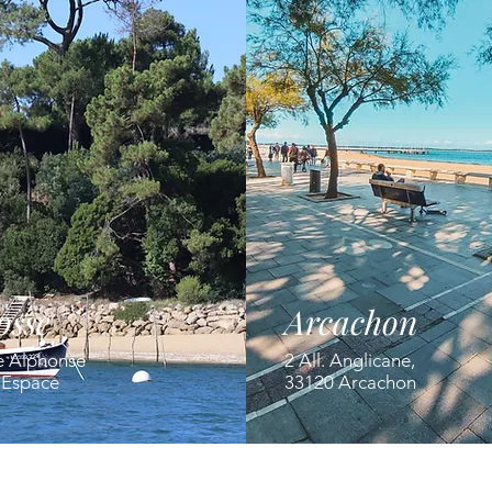
osse
Arcachon
e Alphonse
2 All. Anglicane,
' Espace
33120 Arcachon