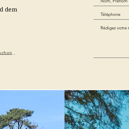
nd dem
cachon
,