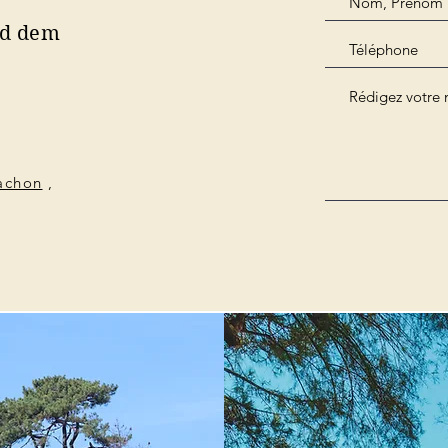
nd dem
cachon
,