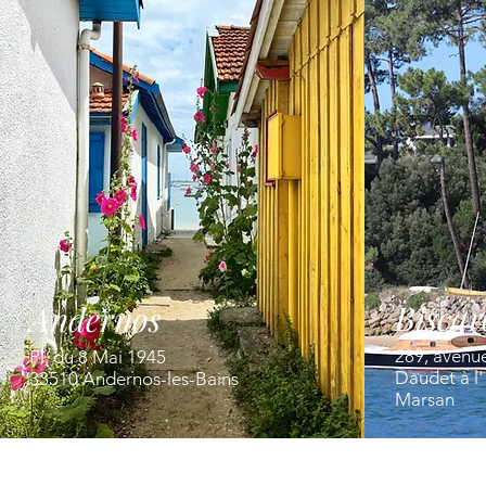
Biscar
Andernos
289, avenu
Pl. du 8 Mai 1945
Daudet à l
33510 Andernos-les-Bains
Marsan