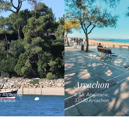
osse
Arcachon
e Alphonse
2 All. Anglicane,
' Espace
33120 Arcachon