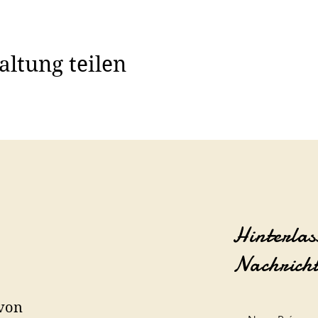
altung teilen
Hinterlas
Nachrich
 von