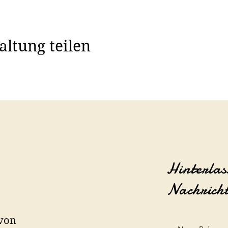
altung teilen
Hinterlas
Nachrich
 von