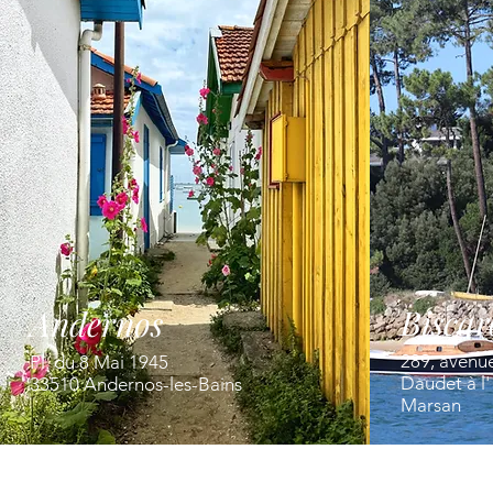
Biscar
Andernos
289, avenu
Pl. du 8 Mai 1945
Daudet à l
33510 Andernos-les-Bains
Marsan