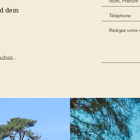
nd dem
cachon
,