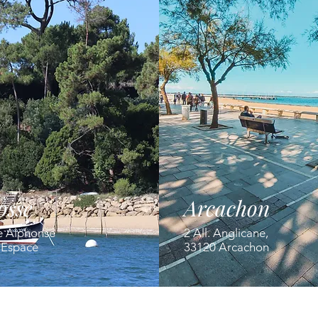
osse
Arcachon
e Alphonse
2 All. Anglicane,
' Espace
33120 Arcachon