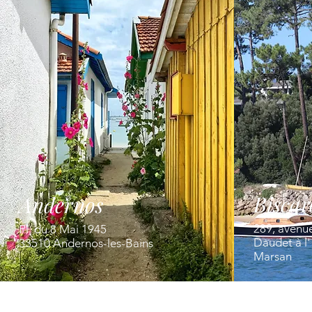
Biscar
Andernos
289, avenu
Pl. du 8 Mai 1945
Daudet à l
33510 Andernos-les-Bains
Marsan