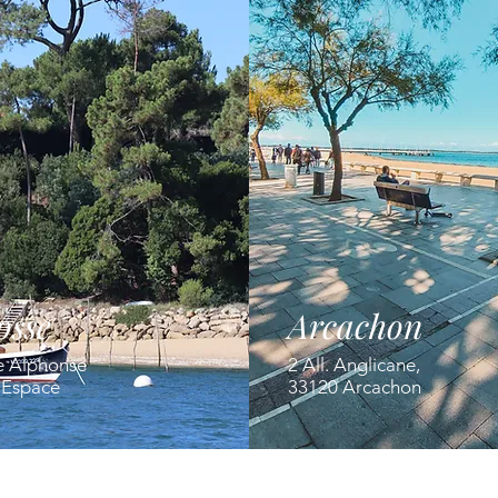
osse
Arcachon
e Alphonse
2 All. Anglicane,
' Espace
33120 Arcachon