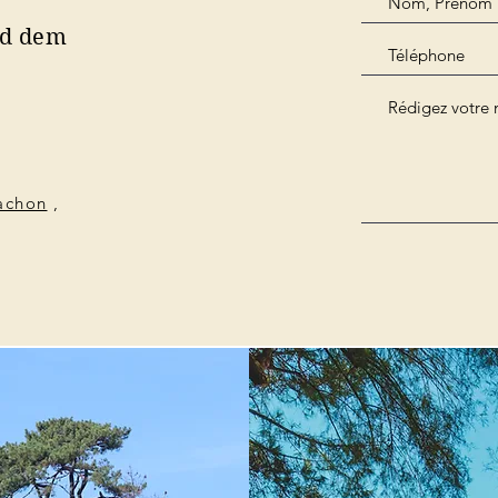
nd dem
cachon
,