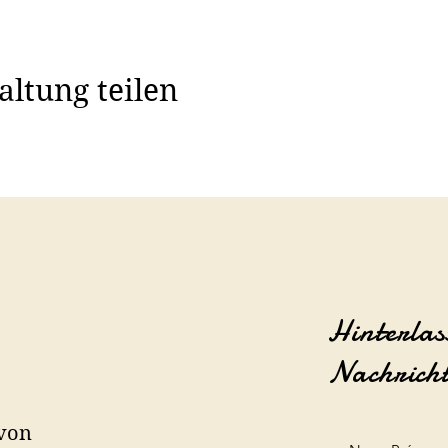
altung teilen
Hinterlas
Nachrich
 von