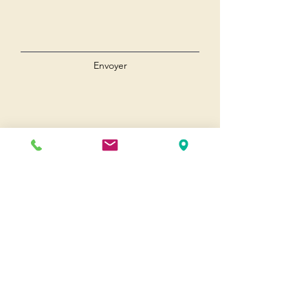
Envoyer
Andernos
Pl. du 8 Mai 1945
33510 Andernos-les-Bains
Cap Ferret
1-3 Av. des Genêts Cap Ferret