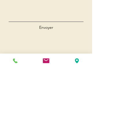
Envoyer
Andernos
Pl. du 8 Mai 1945
33510 Andernos-les-Bains
Cap Ferret
1-3 Av. des Genêts Cap Ferret